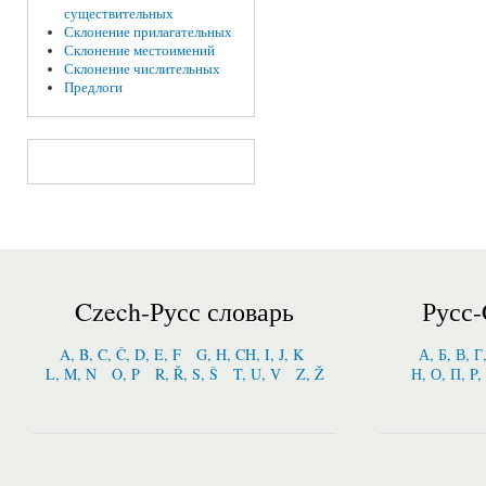
существительных
Склонение прилагательных
Склонение местоимений
Склонение числительных
Предлоги
Czech-Русс словарь
Русс-
A, B, C, Č, D, E, F
G, H, CH, I, J, K
А, Б, В, Г
L, M, N
O, P
R, Ř, S, Š
T, U, V
Z, Ž
Н, О, П, P,