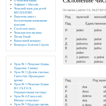
О чешском языке
Алфавит / Abeceda
Чешский язык для детей
Оставлен
j.admin
Сб, 04/27/2013
БЕСПЛАТНО
Перечень школ c
Род
мужской
женский
бесплатными языковыми
Пад.
Единственное
курсами
Czech rock music
И
jeden
jedna
Чешская поп-музыка
Песня Токай
Р
jednoho
jedné
Выпускной концерт
Д
jednomu
jedné
Конкурса Золотая Струна
В
jednoho
jednu
jeden
П
o jednom
o jedné
Т
jedním
jednou
Урок № 1 (Чешские буквы,
Ударение, Связка)
Урок № 2 (Долгие гласные,
Глагол být, Прошедшее
Пад.
Род муж
время)
Урок № 3 (Чешские буквы
И
dva
o
H С Ch F G X,
Р
dvou
o
Отрицательная частица)
Д
dvěma
o
Урок № 4 (Глагол mít,
В
dva
o
Мягкие согласные)
Урок № 5 (Будущее время,
П
o dvou
o