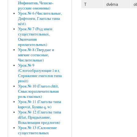
Инфинитив, Чешско-
Т
dvěma
o
русские омонимы)
Урок № 6 (Числительные,
Дифтонги, Глаголы типа
nést)
Урок № 7 (Род имен
существительных,
Окончания
прилагательных)
Урок № 8 (Твердые и
мягкие согласные,
Числительные)
Урок № 9
(Слогообразующие l и r,
Спряжение глаголов типа
prosit)
Урок № 10 (Глагол chtít,
Смыслоразличительная
роль гласных)
Урок № 11 (Глаголы типа
kupovat, Буквы q, w)
Урок № 12 (Глаголы типа
dělat, Придыхание,
Вокализация предлогов)
Урок № 13 (Склонение
существительных