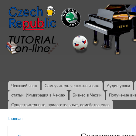
Пер
ос
со
Чешский язык
Самоучитель чешского языка
Аудио-уроки
Главное меню
статьи: Иммиграция в Чехию
Бизнес в Чехии
Получение ви
Существительные, прилагательные, семейства слов
Главная
Вы здесь
Склонение чис