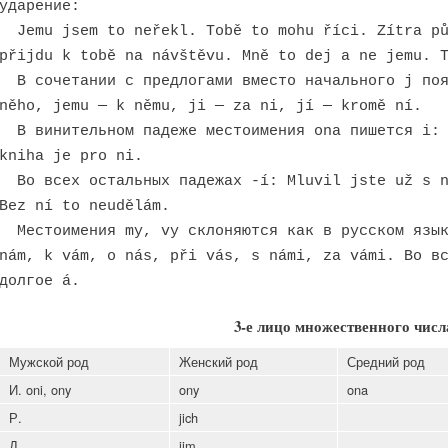
ударение:
Jemu jsem to neřekl. Tobě to mohu říci. Zítra pů
přijdu k tobě na návštěvu. Mně to dej a ne jemu. 
В сочетании с предлогами вместо начального j поя
něho, jemu — k němu, ji — za ni, jí — kromě ní.
В винительном падеже местоимения ona пишется i: 
kniha je pro ni.
Во всех остальных падежах -í: Mluvil jste už s n
Bez ní to neudělám.
Местоимения my, vy склоняются как в русском язык
nám, k vám, o nás, při vás, s námi, za vámi. Во в
долгое á.
3-е лицо множественного числ
Мужской род
Женский род
Средний род
И.
oni, ony
ony
ona
Р.
jich
Д.
jim