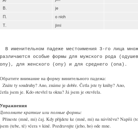
В.
je
П.
o nich
Т.
jimi
В именительном падеже местоимения 3-го лица множ
различаются особые формы для мужского рода (одуше
ony), для женского (ony) и для среднего (ona).
Обратите внимание на форму винительного падежа:
Znáte ty soudruhy? Ano, známe je dobře. Četla jste ty knihy? Ano,
četla jsem je. Kdo otevřel ta okna? Já jsem je otevřela.
Упражнения
Дополните краткие или полные формы:
Přineste (mně, mi) čaj. Kdy přijdete ke (mně, mi) na návštěvu? Napíši (to
jsem (tebe, tě) včera v kině. Pozdravujte (jeho, ho) ode mne.