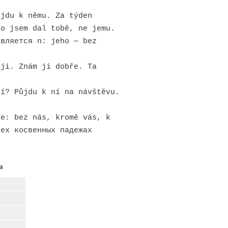
jdu k němu. Za týden
To jsem dal tobě, ne jemu.
вляется n: jeho — bez
ji. Znám ji dobře. Ta
í? Půjdu k ní na návštěvu.
е: bez nás, kromě vás, k
сех косвенных падежах
а