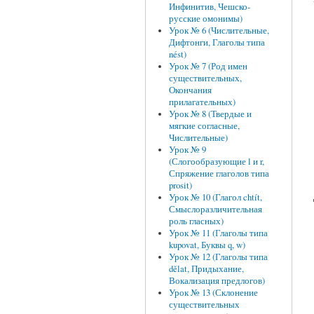
Инфинитив, Чешско-
русские омонимы)
Урок № 6 (Числительные,
Дифтонги, Глаголы типа
nést)
Урок № 7 (Род имен
существительных,
Окончания
прилагательных)
Урок № 8 (Твердые и
мягкие согласные,
Числительные)
Урок № 9
(Слогообразующие l и r,
Спряжение глаголов типа
prosit)
Урок № 10 (Глагол chtít,
Смыслоразличительная
роль гласных)
Урок № 11 (Глаголы типа
kupovat, Буквы q, w)
Урок № 12 (Глаголы типа
dělat, Придыхание,
Вокализация предлогов)
Урок № 13 (Склонение
существительных