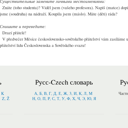
Существительные замените личными местоимениями:
Znáte (toho studenta)? Viděl jsem (vašeho profesora). Napiš (matce) dopis
jsme (soudruha) na nádraží. Koupila jsem (máslo). Máte (děti) ráda?
Спишите и переведите:
Drazí přátelé!
V předvečer Měsíce československo-sovětského přátelství vám zasíláme u
přátelství lidu Československa a Sovětského svazu!
ь
Русс-Czech словарь
Ру
, K
А, Б, В, Г, Д, Е, Ж, 3, И, К, Л, M
Част
Z, Ž
Н, О, П, P, С, Т, У, Ф, X, Ч, Э, Ю, Я