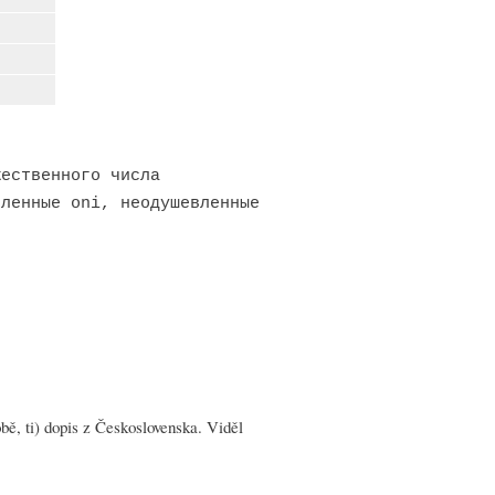
ественного числа
вленные oni, неодушевленные
bě, ti) dopis z Československa. Viděl