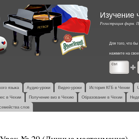
Перейти к
основному
Изучение 
содержанию
Регистрация фирм. 
Для того, что б
нажмите на свое
ого языка
Аудио-уроки
Видео-уроки
История КГБ в Чехии
нес в Чехии
Получение виз в Чехию
Образование в Чехии
Недв
семейства слов
Урок № 20 (Личные местоимения)