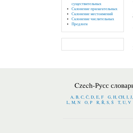
существительных
Склонение прилагательных
Склонение местоимений
Склонение числительных
Предлоги
Czech-Русс словар
A, B, C, Č, D, E, F
G, H, CH, I, J
L, M, N
O, P
R, Ř, S, Š
T, U, V