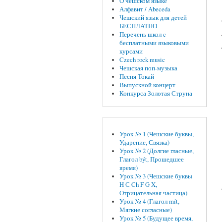
О чешском языке
Алфавит / Abeceda
Чешский язык для детей
БЕСПЛАТНО
Перечень школ c
бесплатными языковыми
курсами
Czech rock music
Чешская поп-музыка
Песня Токай
Выпускной концерт
Конкурса Золотая Струна
Урок № 1 (Чешские буквы,
Ударение, Связка)
Урок № 2 (Долгие гласные,
Глагол být, Прошедшее
время)
Урок № 3 (Чешские буквы
H С Ch F G X,
Отрицательная частица)
Урок № 4 (Глагол mít,
Мягкие согласные)
Урок № 5 (Будущее время,