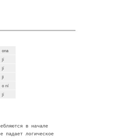
ona
jí
jí
ji
o ní
jí
ебляются в начале
ие падает логическое