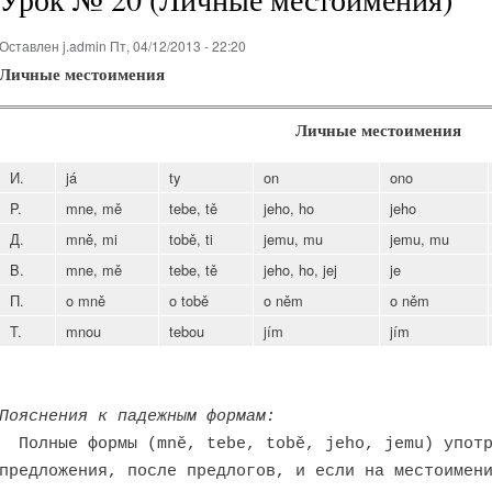
Оставлен
j.admin
Пт, 04/12/2013 - 22:20
Личные местоимения
Личные местоимения
И.
já
ty
on
ono
P.
mne, mě
tebe, tě
jeho, ho
jeho
Д.
mně, mi
tobě, ti
jemu, mu
jemu, mu
B.
mne, mě
tebe, tě
jeho, ho, jej
je
П.
o mně
o tobě
o něm
o něm
T.
mnou
tebou
jím
jím
Пояснения к падежным формам:
Полные формы (mně, tebe, tobě, jeho, jemu) употр
предложения, после предлогов, и если на местоимен