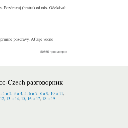
. Pozdravuj (bratra) od nás. Očekávali
přímné pozdravy. Ať žije věčné
50565 просмотров
сс-Czech разговорник
и:
1 и 2
,
3 и 4
,
5, 6 и 7
,
8 и 9
,
10 и 11
,
12, 13 и 14
,
15, 16 и 17
,
18 и 19