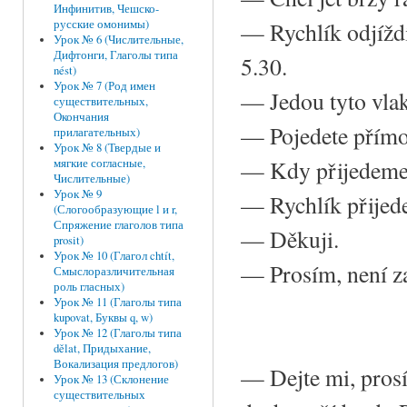
Инфинитив, Чешско-
—
Rychlík odjížd
русские омонимы)
Урок № 6 (Числительные,
Дифтонги, Глаголы типа
5.30.
nést)
Урок № 7 (Род имен
—
Jedou tyto vl
существительных,
Окончания
—
Pojedete přímo
прилагательных)
Урок № 8 (Твердые и
—
Kdy přijedeme
мягкие согласные,
Числительные)
Урок № 9
—
Rychlík přijed
(Слогообразующие l и r,
Спряжение глаголов типа
—
Děkuji.
prosit)
Урок № 10 (Глагол chtít,
—
Prosím, není z
Смыслоразличительная
роль гласных)
Урок № 11 (Глаголы типа
kupovat, Буквы q, w)
Урок № 12 (Глаголы типа
dělat, Придыхание,
Вокализация предлогов)
— Dejte mi, prosí
Урок № 13 (Склонение
существительных