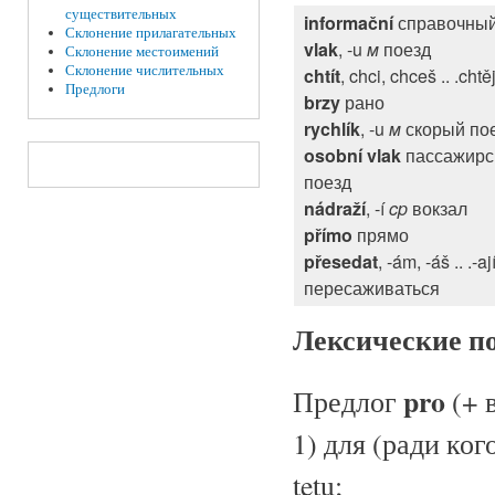
существительных
informační
справочны
Склонение прилагательных
vlak
, -u
м
поезд
Склонение местоимений
Склонение числительных
chtít
, chci, chceš .. .chtě
Предлоги
brzy
рано
rychlík
, -u
м
скорый по
osobní vlak
пассажирс
поезд
nádraží
, -í
cp
вокзал
přímo
прямо
přesedat
, -ám, -áš .. .-aj
пересаживаться
Лексические п
pro
Предлог
(+ 
1) для (ради кого
tetu;