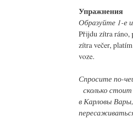
Упражнения
Образуйте 1-е и
Přijdu zítra ráno,
zítra večer, platí
voze.
Спросите по-че
сколько стоит б
в Карловы Вары,
пересаживаться