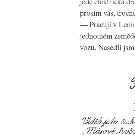
jede elektrická d
prosím vás, troch
— Pracuji v Leni
jednotném zemědě
vozů. Nasedli jsme