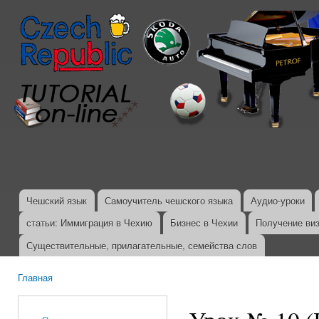
Пер
ос
со
Чешский язык
Самоучитель чешского языка
Аудио-уроки
Главное меню
статьи: Иммиграция в Чехию
Бизнес в Чехии
Получение ви
Существительные, прилагательные, семейства слов
Главная
Вы здесь