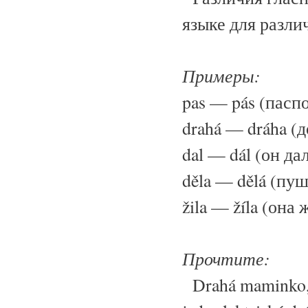
языке для разли
Примеры:
pas — pás (пасп
drahá — dráha (
dal — dál (он да
děla — dělá (пу
žila — žíla (она
Прочтите:
Drahá maminko, z