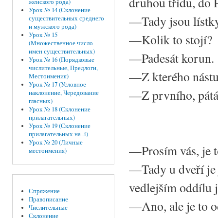
druhou třídu, do 
женского рода)
Урок № 14 (Склонение
—Tady jsou lístky
существительных среднего
и мужского рода)
Урок № 15
—Kolik to stojí?
(Множественное число
имен существительных)
—Padesát korun.
Урок № 16 (Порядковые
числительные, Предлоги,
—Z kterého nástup
Местоимения)
Урок № 17 (Условное
—Z prvního, pátá 
наклонение, Чередование
гласных)
Урок № 18 (Склонение
прилагательных)
Урок № 19 (Склонение
прилагательных на -í)
Урок № 20 (Личные
—Prosím vás, je t
местоимения)
—Tady u dveří je 
vedlejším oddílu j
Спряжение
Правописание
—Ano, ale je to o
Числительные
Склонение