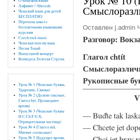
Урок № 10 (Г
О чешском языке
Алфавит / Abeceda
Смыслоразли
Чешский язык для детей
БЕСПЛАТНО
Перечень школ c
Оставлен
j.admin
Ч
бесплатными языковыми
курсами
Разговор: Вок
Czech rock music
Чешская поп-музыка
Песня Токай
Глагол chtít
Выпускной концерт
Конкурса Золотая Струна
Смыслоразличи
Рукописные б
Урок № 1 (Чешские буквы,
Ударение, Связка)
V
Урок № 2 (Долгие гласные,
Глагол být, Прошедшее
время)
Урок № 3 (Чешские буквы
—
Buďte tak lask
H С Ch F G X,
Отрицательная частица)
—
Chcete jet do
Урок № 4 (Глагол mít,
Мягкие согласные)
—
Chci jet brzy r
Урок № 5 (Будущее время,