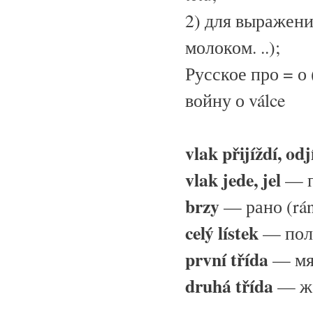
2) для выражения
молоком. ..);
Русское про = о 
войну о válce
vlak přijíždí, odj
vlak jede, jel
— п
brzy
— рано (rán
celý lístek
— пол
první třída
— мя
druhá třída
— же