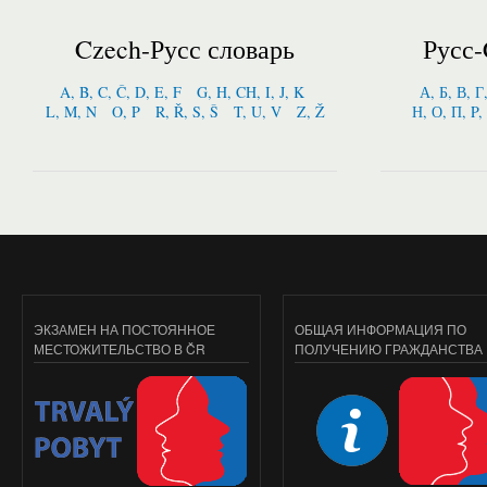
Czech-Русс словарь
Русс-
A, B, C, Č, D, E, F
G, H, CH, I, J, K
А, Б, В, Г
L, M, N
O, P
R, Ř, S, Š
T, U, V
Z, Ž
Н, О, П, P,
ЭКЗАМЕН НА ПОСТОЯННОЕ
ОБЩАЯ ИНФОРМАЦИЯ ПО
МЕСТОЖИТЕЛЬСТВО В ČR
ПОЛУЧЕНИЮ ГРАЖДАНСТВА