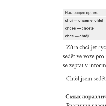
Настоящее время:
chci — chceme
chtěl
chceš — chcete
chce — chtějí
Zítra chci jet ry
sedět ve voze pro
se zeptat v inform
Chtěl jsem sedět 
Смыслоразлич
Различия гласны