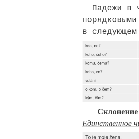
Падежи в ч
порядковыми
в следующем
kdo, со?
koho, čeho?
komu, čemu?
koho, co?
volání
o kom, o čem?
kým, čím?
Склонение
Единственное ч
To je moje žena.