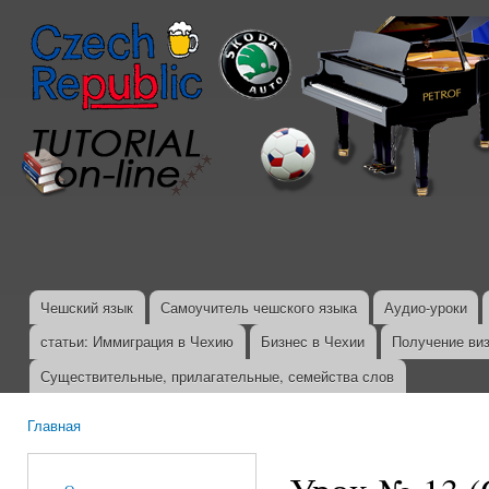
Пер
ос
со
Чешский язык
Самоучитель чешского языка
Аудио-уроки
Главное меню
статьи: Иммиграция в Чехию
Бизнес в Чехии
Получение ви
Существительные, прилагательные, семейства слов
Главная
Вы здесь