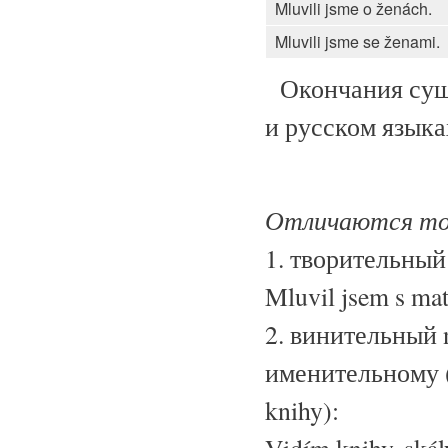
Mluvili jsme o ženách.
Mluvili jsme se ženami.
Окончания суще
и русском языка
Отличаются то
1. творительный
Mluvil jsem s mat
2. винительный 
именительному 
knihy):