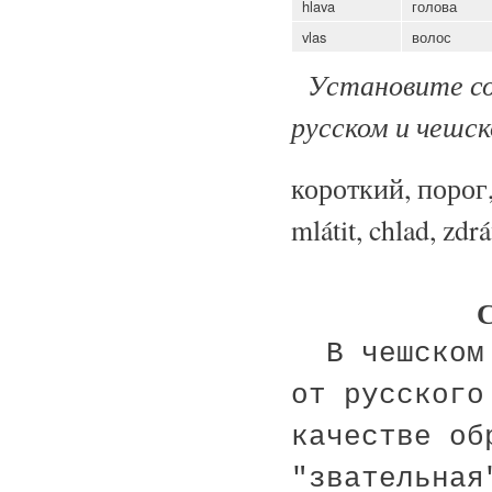
hlava
голова
vlas
волос
Установите соо
русском и чешск
короткий, порог,
mlátit, chlad, zdrá
В чешском 
от русского
качестве об
"звательная