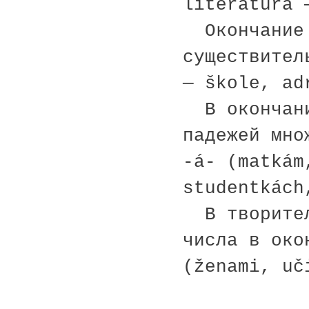
literatura 
Окончание 
существител
— škole, ad
В окончани
падежей мно
-á- (matkám
studentkách
В творител
числа в око
(ženami, uč