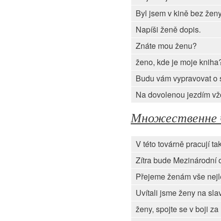
Byl jsem v kině bez ženy
Napíši ženě dopis.
Znáte mou ženu?
ženo, kde je moje kniha
Budu vám vypravovat o 
Na dovolenou jezdím vž
Множественне 
V této továrně pracují ta
Zítra bude Mezinárodní 
Přejeme ženám vše nejl
Uvítali jsme ženy na sla
ženy, spojte se v boji za 