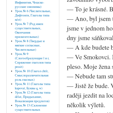
Инфинитив, Чешско-
— To je krásné. B
русские омонимы)
Урок № 6 (Числительные,
Дифтонги, Глаголы типа
— Ano, byl jsem t
nést)
Урок № 7 (Род имен
jsme v jednom hot
существительных,
Окончания
dny jsme sáňkovali
прилагательных)
Урок № 8 (Твердые и
— A kde budete b
мягкие согласные,
Числительные)
Урок № 9
— Ve Smokovci. B
(Слогообразующие l и r,
Спряжение глаголов типа
pleso. Moje žena 
prosit)
Урок № 10 (Глагол chtít,
— Nebude tam st
Смыслоразличительная
роль гласных)
— Jistě že bude. 
Урок № 11 (Глаголы типа
kupovat, Буквы q, w)
Урок № 12 (Глаголы типа
raději jezdit na 
dělat, Придыхание,
Вокализация предлогов)
několik výletů.
Урок № 13 (Склонение
существительных