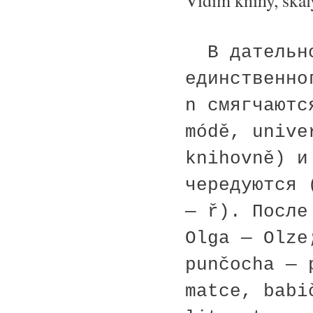
Vidím knihy, skály
В дательно
единственно
n смягчаютс
módě, unive
knihovně) и
чередуются 
— ř). После
Olga — Olze
punčocha — 
matce, babi