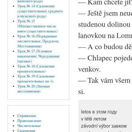
— Kam chcete jít
женского рода)
Урок № 14 (Склонение
— Ještě jsem neud
существительных среднего
и мужского рода)
Урок № 15
studenou dolinou 
(Множественное число
имен существительных)
lanovkou na Lomni
Урок № 16 (Порядковые
числительные, Предлоги,
— A co budou děla
Местоимения)
Урок № 17 (Условное
— Chlapec pojede 
наклонение, Чередование
гласных)
venkov.
Урок № 18 (Склонение
прилагательных)
Урок № 19 (Склонение
— Tak vám všem př
прилагательных на -í)
Урок № 20 (Личные
si.
местоимения)
letos в этом году
Спряжение
v létě летом
Правописание
závodní výbor завком
Числительные
Склонение