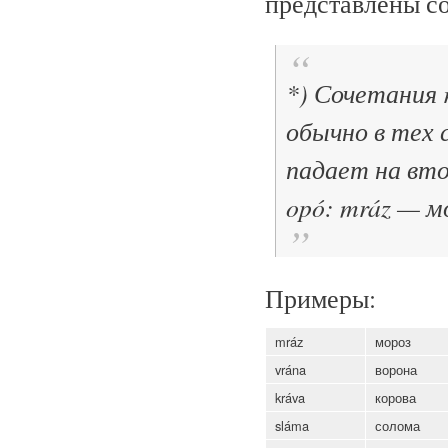
представлены с
*) Сочетания rá
обычно в тех с
падает на вто
opó: mráz — м
Примеры:
mráz
мороз
vrána
ворона
kráva
корова
sláma
солома