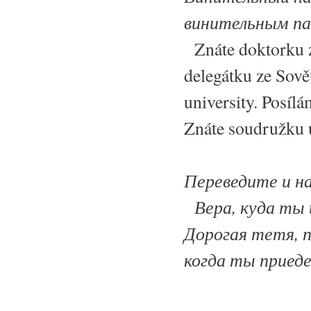
винительным па
Znáte doktorku z 
delegátku ze Sově
university. Posíl
Znáte soudružku 
Переведите и н
Вера, куда ты 
Дорогая тетя, 
когда ты приед