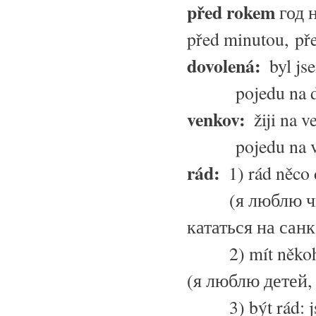
před rokem
год 
před minutou, pře
dovolená:
byl js
pojedu na dov
venkov:
žiji na 
pojedu na ve
rád:
1) rád něco d
(я люблю чита
кататься на санк
2)
mít něko
(я люблю детей,
3)
být rád: 