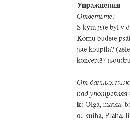
Упражнения
Ответьте:
S kým jste byl v d
Komu budete psát 
jste koupila? (zel
koncertě? (soudru
От данных ниже
пад употребляя 
k:
Olga, matka, ba
o:
kniha, Praha, l