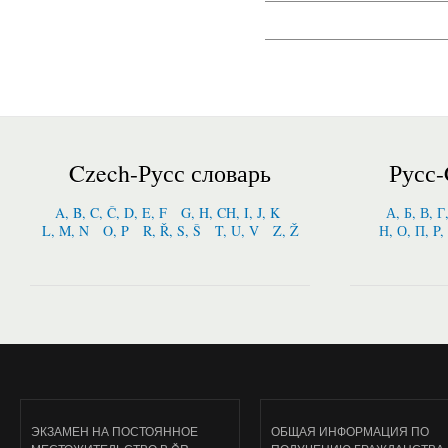
Czech-Русс словарь
Русс-
A, B, C, Č, D, E, F
G, H, CH, I, J, K
А, Б, В, Г
L, M, N
O, P
R, Ř, S, Š
T, U, V
Z, Ž
Н, О, П, P,
ЭКЗАМЕН НА ПОСТОЯННОЕ
ОБЩАЯ ИНФОРМАЦИЯ ПО