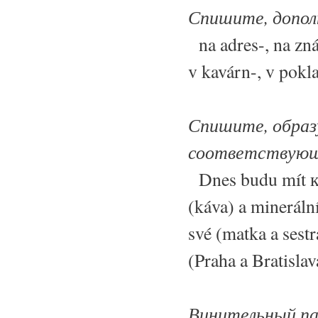
Спишите, дополн
na adres-, na znám
v kavárn-, v pokla
Спишите, образ
соответствующ
Dnes budu mít к 
(káva) a mineráln
své (matka a sestr
(Praha a Bratislav
Винительный па