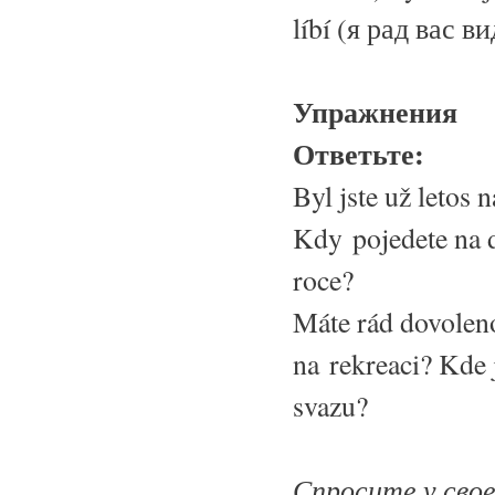
líbí (я рад вас 
Упражнения
Ответьте:
Byl jste už letos 
Kdy pojedete na 
roce?
Máte rád dovoleno
na rekreaci? Kde 
svazu?
Спросите у сво