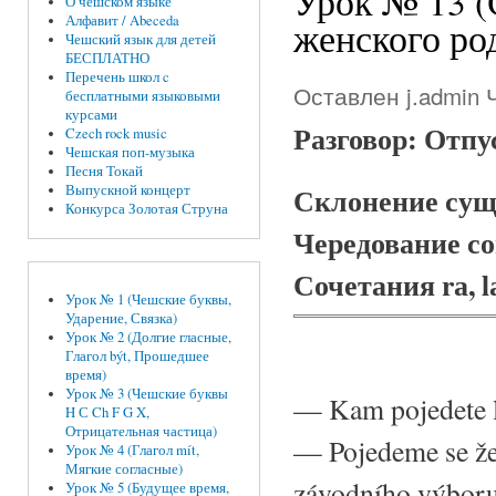
Урок № 13 
О чешском языке
Алфавит / Abeceda
женского ро
Чешский язык для детей
БЕСПЛАТНО
Перечень школ c
Оставлен
j.admin
Ч
бесплатными языковыми
курсами
Разговор: Отпу
Czech rock music
Чешская поп-музыка
Песня Токай
Склонение сущ
Выпускной концерт
Конкурса Золотая Струна
Чередование с
Сочетания rа, lа,
Урок № 1 (Чешские буквы,
Ударение, Связка)
Урок № 2 (Долгие гласные,
Глагол být, Прошедшее
время)
Урок № 3 (Чешские буквы
— Kam pojedete l
H С Ch F G X,
Отрицательная частица)
— Pojedeme se že
Урок № 4 (Глагол mít,
Мягкие согласные)
závodního výboru 
Урок № 5 (Будущее время,