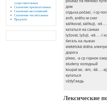
poukaz na rekreaci путе
существительных
дом
Склонение прилагательных
Склонение местоимений
отдыха počasí, -í cp по
Склонение числительных
sníh, sněhu м снег
Предлоги
sáňkovat, sáňkuji, -eš .. .
кататься на санках
lyžovat, lyžuji, -eš .. .-í 
бегать на лыжах
elektrická dráha электр
дорога
pleso, -а ср горное озе
studeny холодный
koupat se, -ám, -áš .. .-aj
купаться
vždyť ведь
Лексические п