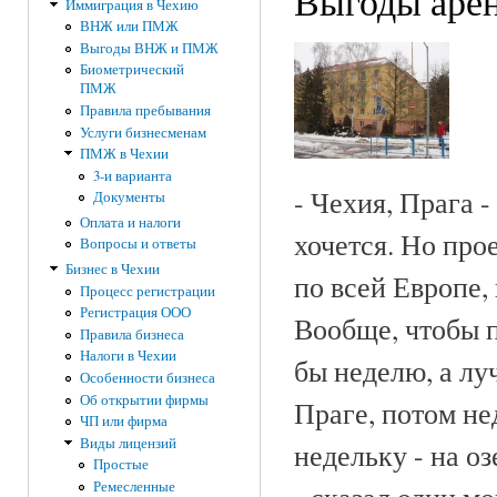
Выгоды аре
Иммиграция в Чехию
ВНЖ или ПМЖ
Выгоды ВНЖ и ПМЖ
Биометрический
ПМЖ
Правила пребывания
Услуги бизнесменам
ПМЖ в Чехии
3-и варианта
- Чехия, Прага -
Документы
Оплата и налоги
хочется. Но про
Вопросы и ответы
Бизнес в Чехии
по всей Европе,
Процесс регистрации
Регистрация ООО
Вообще, чтобы п
Правила бизнеса
Налоги в Чехии
бы неделю, а луч
Особенности бизнеса
Об открытии фирмы
Праге, потом не
ЧП или фирма
Виды лицензий
недельку - на о
Простые
Ремесленные