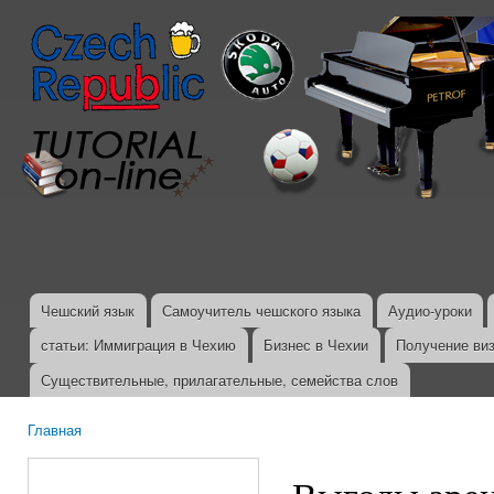
Пер
ос
со
Чешский язык
Самоучитель чешского языка
Аудио-уроки
Главное меню
статьи: Иммиграция в Чехию
Бизнес в Чехии
Получение ви
Существительные, прилагательные, семейства слов
Главная
Вы здесь