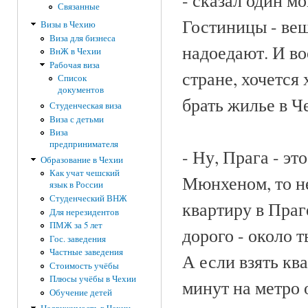
- сказал один м
Связанные
Гостиницы - вещ
Визы в Чехию
Виза для бизнеса
надоедают. И во
ВнЖ в Чехии
Рабочая виза
стране, хочется
Список
документов
брать жилье в Ч
Студенческая виза
Виза с детьми
Виза
предпринимателя
- Ну, Прага - эт
Образование в Чехии
Как учат чешский
Мюнхеном, то не
язык в России
Студенческий ВНЖ
квартиру в Праг
Для нерезидентов
ПМЖ за 5 лет
дорого - около т
Гос. заведения
Частные заведения
А если взять кв
Стоимость учёбы
Плюсы учёбы в Чехии
минут на метро о
Обучение детей