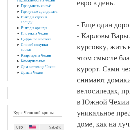
евро в день.
Недвижимость в Чехии
Где сдавать жильё
Где лучше арендовать
Выгоды сдачи в
аренду
- Еще один доро
Выгоды аренды
- Карловы Вары.
Ипотека в Чехии
Цифры по ипотеке
курсовку, жить 
Способ покупки
жилья
этом смысле бла
Квартиры в Чехии
Коммунальные
курорт. Сами че
Дом в столице Чехии
Дома в Чехии
снимают домики
велосипедах, п
в Южной Чехии з
уникальное пред
Курс Чешской кроны
доме, как на лу
USD
{value}%