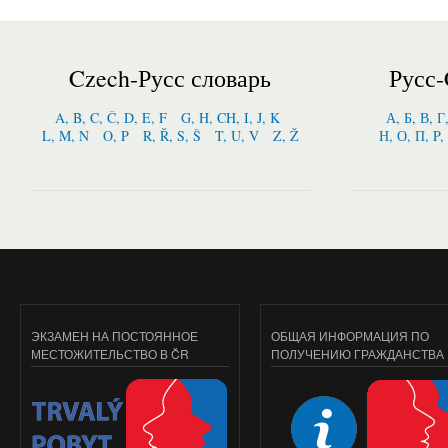
Czech-Русс словарь
Русс-
A, B, C, Č, D, E, F
G, H, CH, I, J, K
А, Б, В, Г
L, M, N
O, P
R, Ř, S, Š
T, U, V
Z, Ž
Н, О, П, P,
ЭКЗАМЕН НА ПОСТОЯННОЕ
ОБЩАЯ ИНФОРМАЦИЯ ПО
МЕСТОЖИТЕЛЬСТВО В ČR
ПОЛУЧЕНИЮ ГРАЖДАНСТВА