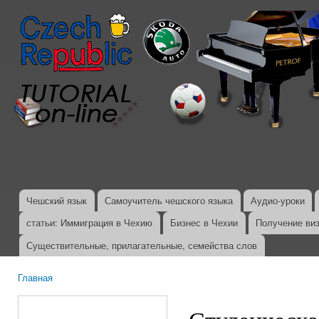
Пер
ос
со
Чешский язык
Самоучитель чешского языка
Аудио-уроки
Главное меню
статьи: Иммиграция в Чехию
Бизнес в Чехии
Получение ви
Существительные, прилагательные, семейства слов
Главная
Вы здесь