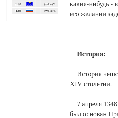
какие-нибудь - 
EUR
{value}%
RUB
{value}%
его желании зад
История:
История чешско
ХIV столетии.
7 апреля 1348 
был основан Пра