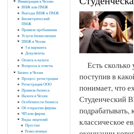
Студенческа
Иммиграция в Чехию
ВНЖ или ПМЖ
Выгоды ВНЖ и ПМЖ
Биометрический
ПМЖ
Правила пребывания
Услуги бизнесменам
ПМЖ в Чехии
3-и варианта
Документы
Оплата и налоги
Есть сколько уг
Вопросы и ответы
Бизнес в Чехии
поступив в како
Процесс регистрации
Регистрация ООО
понимает, что е
Правила бизнеса
Налоги в Чехии
Студенческий В
Особенности бизнеса
Об открытии фирмы
подрабатывать, 
ЧП или фирма
классическое ев
Виды лицензий
Простые
окончании котор
Ремесленные