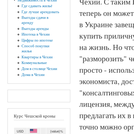
Чехии. С таким 
Недвижимость в Чехии
Где сдавать жильё
теперь он может
Где лучше арендовать
Выгоды сдачи в
в Украине заве
аренду
Выгоды аренды
купить приличну
Ипотека в Чехии
Цифры по ипотеке
на жизнь. Но чт
Способ покупки
жилья
"разморозить" ч
Квартиры в Чехии
Коммунальные
просто - исполь
Дом в столице Чехии
Дома в Чехии
экономиста, дос
"консалтинговых
лицензия, между
предлагать их в
Курс Чешской кроны
точно можно орг
USD
{value}%