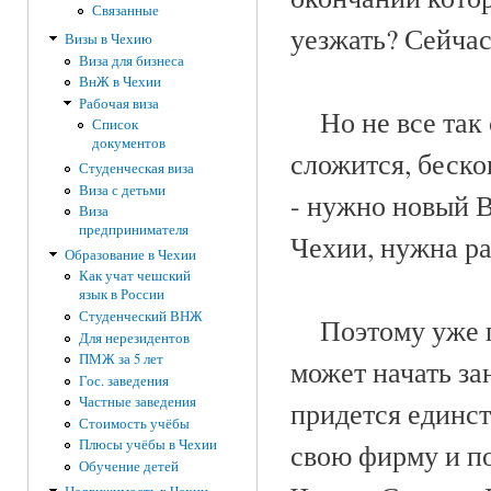
Связанные
уезжать? Сейчас
Визы в Чехию
Виза для бизнеса
ВнЖ в Чехии
Рабочая виза
Но не все так с
Список
документов
сложится, беско
Студенческая виза
Виза с детьми
- нужно новый В
Виза
предпринимателя
Чехии, нужна ра
Образование в Чехии
Как учат чешский
язык в России
Студенческий ВНЖ
Поэтому уже по
Для нерезидентов
ПМЖ за 5 лет
может начать за
Гос. заведения
Частные заведения
придется единс
Стоимость учёбы
Плюсы учёбы в Чехии
свою фирму и п
Обучение детей