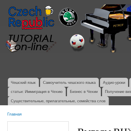
Пер
ос
со
Чешский язык
Самоучитель чешского языка
Аудио-уроки
Главное меню
статьи: Иммиграция в Чехию
Бизнес в Чехии
Получение ви
Существительные, прилагательные, семейства слов
Главная
Вы здесь