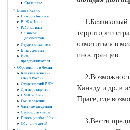
Связанные
Визы в Чехию
Виза для бизнеса
1.Безвизовый в
ВнЖ в Чехии
Рабочая виза
территории стра
Список
документов
отметиться в ме
Студенческая виза
Виза с детьми
иностранцев.
Виза
предпринимателя
Образование в Чехии
Как учат чешский
2.Возможность 
язык в России
Студенческий ВНЖ
Канаду и др. в 
Для нерезидентов
ПМЖ за 5 лет
Праге, где возм
Гос. заведения
Частные заведения
Стоимость учёбы
Плюсы учёбы в Чехии
3.Вести предпр
Обучение детей