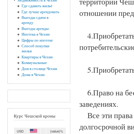
территории Чеш
Недвижимость в Чехии
Где сдавать жильё
отношении пред
Где лучше арендовать
Выгоды сдачи в
аренду
Выгоды аренды
4.Приобретать 
Ипотека в Чехии
Цифры по ипотеке
потребительские
Способ покупки
жилья
Квартиры в Чехии
Коммунальные
5.Приобретать 
Дом в столице Чехии
Дома в Чехии
6.Право на бес
заведениях.
Все эти права 
Курс Чешской кроны
долгосрочной ви
USD
{value}%