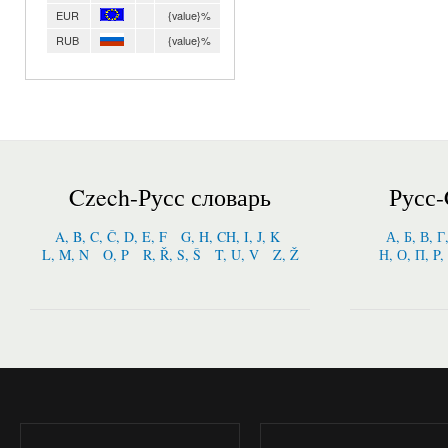
EUR
{value}%
RUB
{value}%
Czech-Русс словарь
Русс-
A, B, C, Č, D, E, F
G, H, CH, I, J, K
А, Б, В, Г
L, M, N
O, P
R, Ř, S, Š
T, U, V
Z, Ž
Н, О, П, P,