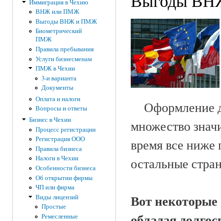
Выгоды ВН
Иммиграция в Чехию
ВНЖ или ПМЖ
Выгоды ВНЖ и ПМЖ
Биометрический
ПМЖ
Правила пребывания
Услуги бизнесменам
ПМЖ в Чехии
3-и варианта
Документы
Оплата и налоги
Оформление дол
Вопросы и ответы
Бизнес в Чехии
множество значи
Процесс регистрации
Регистрация ООО
время все ниже 
Правила бизнеса
Налоги в Чехии
остальные стра
Особенности бизнеса
Об открытии фирмы
ЧП или фирма
Вот некоторые 
Виды лицензий
Простые
обладая долгос
Ремесленные