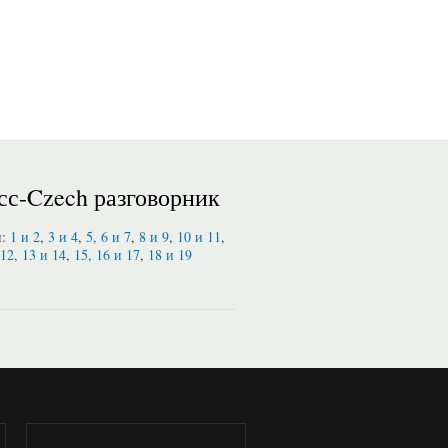
сс-Czech разговорник
и:
1 и 2
,
3 и 4
,
5, 6 и 7
,
8 и 9
,
10 и 11
,
12, 13 и 14
,
15, 16 и 17
,
18 и 19