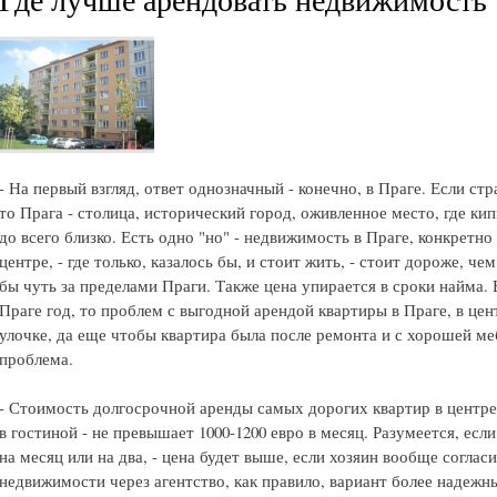
- На первый взгляд, ответ однозначный - конечно, в Праге. Если стр
то Прага - столица, исторический город, оживленное место, где кип
до всего близко. Есть одно "но" - недвижимость в Праге, конкретно
центре, - где только, казалось бы, и стоит жить, - стоит дороже, ч
бы чуть за пределами Праги. Также цена упирается в сроки найма. 
Праге год, то проблем с выгодной арендой квартиры в Праге, в цен
улочке, да еще чтобы квартира была после ремонта и с хорошей ме
проблема.
- Стоимость долгосрочной аренды самых дорогих квартир в центре
в гостиной - не превышает 1000-1200 евро в месяц. Разумеется, ес
на месяц или на два, - цена будет выше, если хозяин вообще соглас
недвижимости через агентство, как правило, вариант более надежн