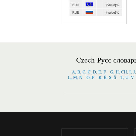
EUR
{value}%
RUB
{value}%
Czech-Русс словар
A, B, C, Č, D, E, F
G, H, CH, I, J
L, M, N
O, P
R, Ř, S, Š
T, U, V