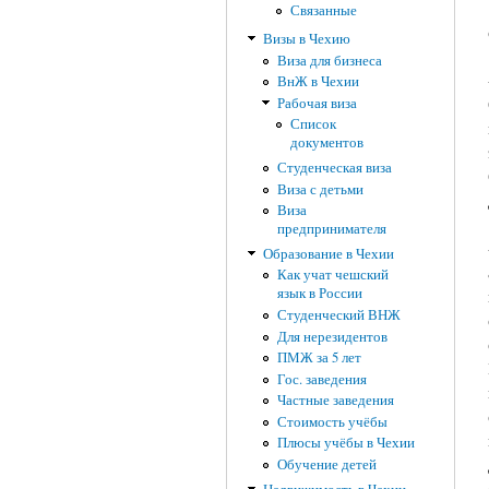
Связанные
Визы в Чехию
Виза для бизнеса
ВнЖ в Чехии
Рабочая виза
Список
документов
Студенческая виза
Виза с детьми
Виза
предпринимателя
Образование в Чехии
Как учат чешский
язык в России
Студенческий ВНЖ
Для нерезидентов
ПМЖ за 5 лет
Гос. заведения
Частные заведения
Стоимость учёбы
Плюсы учёбы в Чехии
Обучение детей