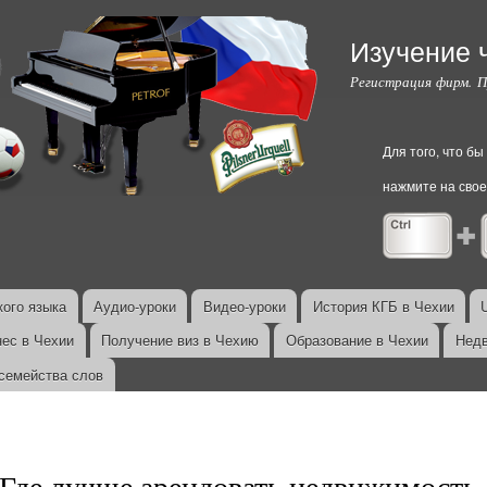
Перейти к
основному
Изучение 
содержанию
Регистрация фирм. 
Для того, что б
нажмите на свое
ого языка
Аудио-уроки
Видео-уроки
История КГБ в Чехии
нес в Чехии
Получение виз в Чехию
Образование в Чехии
Недв
семейства слов
Где лучше арендовать недвижимость