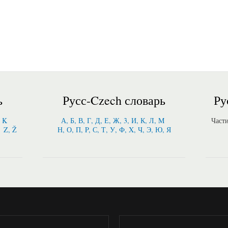
ь
Русс-Czech словарь
Ру
, K
А, Б, В, Г, Д, Е, Ж, 3, И, К, Л, M
Част
Z, Ž
Н, О, П, P, С, Т, У, Ф, X, Ч, Э, Ю, Я