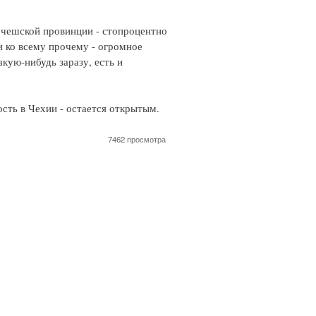
 в чешской провинции - стопроцентно
и ко всему прочему - огромное
акую-нибудь заразу, есть и
ость в Чехии - остается открытым.
7462 просмотра