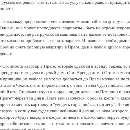
"русскоговорящее" агентство. Но за услуги, как правило, приходит
оплаты.
- Поскольку предложение очень велико, можно найти квартиру в аре
Однако, она может преподнести сюрпризы - быть не отремонтирова
нибудь двор, где разгружаются машины, быть далеко от остановок 
это можно попробовать выяснить заранее. И главное - необходимо з
Срочно снять хорошую квартиру в Праге, да и в любом другом гор
деньги.
- Стоимость квартир в Праге, которые сдаются в аренду такова, то
аренду за те же деньги целый дом. (См. Аренда дома) Стоит замети
в принципе, из любого ее уголка добраться до Праги можно за пол
отдых в Чехии, стоит поразмыслить о том, что вы будете делать пос
обойдете Староместскую площадь, подниметесь на Петршин и посе
Праге? Через три дня в Праге вам захочется "бросить кости" у как
просто сменить картинку и "увидеть горы, побывать в лесу". Чехия
сверху, а если у вас будет свой небольшой домик, из окна которого
которого будут выходить косули из леса и в ближайшей округе буд
древнейшие монастыри, - то у вас может сложиться впечатление, чт
своей лучшей стороной.