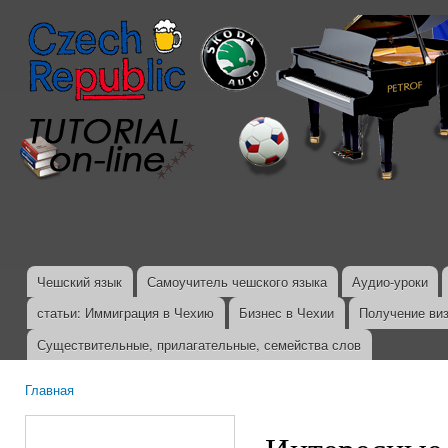
Пер
ос
со
Чешский язык
Самоучитель чешского языка
Аудио-уроки
Главное меню
статьи: Иммиграция в Чехию
Бизнес в Чехии
Получение ви
Существительные, прилагательные, семейства слов
Главная
Вы здесь