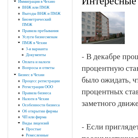
Интересные 
Иммиграция в Чехию
ВНЖ или ПМЖ
Выгоды ВНЖ и ПМЖ
Биометрический
ПМЖ
Правила пребывания
Услуги бизнесменам
ПМЖ в Чехии
3-и варианта
- В декабре про
Документы
Оплата и налоги
процентную ста
Вопросы и ответы
Бизнес в Чехии
было ожидать, ч
Процесс регистрации
Регистрация ООО
процентных став
Правила бизнеса
Налоги в Чехии
заметного движе
Особенности бизнеса
Об открытии фирмы
ЧП или фирма
Виды лицензий
- Если пригляде
Простые
Ремесленные