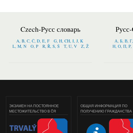
Czech-Русс словарь
Русс-
A, B, C, Č, D, E, F
G, H, CH, I, J, K
А, Б, В, Г
L, M, N
O, P
R, Ř, S, Š
T, U, V
Z, Ž
Н, О, П, P,
ЭКЗАМЕН НА ПОСТОЯННОЕ
ОБЩАЯ ИНФОРМАЦИЯ ПО
МЕСТОЖИТЕЛЬСТВО В ČR
ПОЛУЧЕНИЮ ГРАЖДАНСТВА