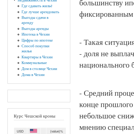
большинству ипо
Недвижимость в Чехии
Где сдавать жильё
фиксированным д
Где лучше арендовать
Выгоды сдачи в
аренду
Выгоды аренды
Ипотека в Чехии
- Такая ситуац
Цифры по ипотеке
Способ покупки
- доля не выпла
жилья
Квартиры в Чехии
национального б
Коммунальные
Дом в столице Чехии
Дома в Чехии
- Средний проце
конце прошлого 
небольшое сниж
Курс Чешской кроны
мнению специали
USD
{value}%