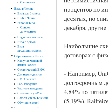
пессимистичная
Связанные
процентов по ип
Визы в Чехию
Виза для бизнеса
десятых, но сни
ВнЖ в Чехии
Рабочая виза
декабря, другие
Список
документов
Студенческая виза
Виза с детьми
Наибольшие ски
Виза
предпринимателя
договорах с фикс
Образование в Чехии
Как учат чешский
язык в России
Студенческий ВНЖ
- Например, Uni
Для нерезидентов
ПМЖ за 5 лет
долгосрочным до
Гос. заведения
Частные заведения
4,84% по пятил
Стоимость учёбы
Плюсы учёбы в Чехии
(5,19%), Raiffei
Обучение детей