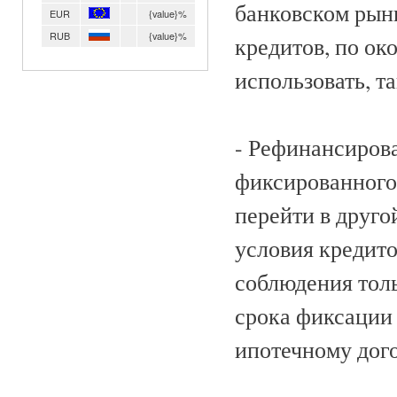
банковском рынк
EUR
{value}%
RUB
{value}%
кредитов, по ок
использовать, т
- Рефинансиров
фиксированного 
перейти в друг
условия кредито
соблюдения толь
срока фиксации 
ипотечному дого