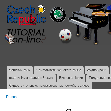
Пер
ос
со
Чешский язык
Самоучитель чешского языка
Аудио-уроки
Главное меню
статьи: Иммиграция в Чехию
Бизнес в Чехии
Получение ви
Существительные, прилагательные, семейства слов
Главная
Вы здесь