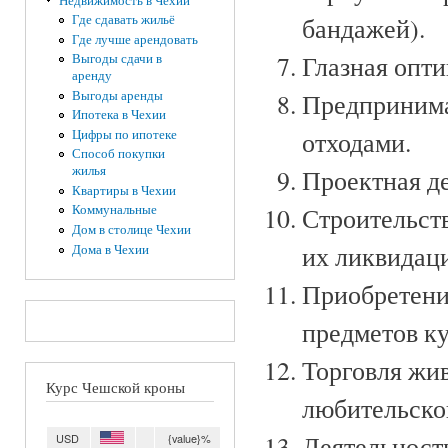
Недвижимость в Чехии
Где сдавать жильё
бандажей).
Где лучше арендовать
Глазная опти
Выгоды сдачи в
аренду
Выгоды аренды
Предпринима
Ипотека в Чехии
отходами.
Цифры по ипотеке
Способ покупки
жилья
Проектная де
Квартиры в Чехии
Строительств
Коммунальные
Дом в столице Чехии
их ликвидац
Дома в Чехии
Приобретени
предметов к
Торговля жи
Курс Чешской кроны
любительско
Деятельность
USD
{value}%