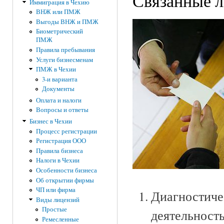
Связанные л
Иммиграция в Чехию
ВНЖ или ПМЖ
Выгоды ВНЖ и ПМЖ
Биометрический
ПМЖ
Правила пребывания
Услуги бизнесменам
ПМЖ в Чехии
3-и варианта
Документы
Оплата и налоги
Вопросы и ответы
Бизнес в Чехии
Процесс регистрации
Регистрация ООО
Правила бизнеса
Налоги в Чехии
Особенности бизнеса
Об открытии фирмы
ЧП или фирма
Диагностиче
Виды лицензий
Простые
деятельность
Ремесленные