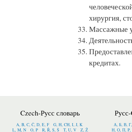
человеческой
хирургия, ст
Массажные у
Деятельность
Предоставле
кредитах.
Czech-Русс словарь
Русс-
A, B, C, Č, D, E, F
G, H, CH, I, J, K
А, Б, В, Г
L, M, N
O, P
R, Ř, S, Š
T, U, V
Z, Ž
Н, О, П, P,