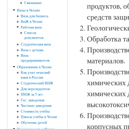
Связанные
продуктов, о
Визы в Чехию
средств защи
Виза для бизнеса
ВнЖ в Чехии
Геологическ
Рабочая виза
Список
Обработка та
документов
Студенческая виза
Производств
Виза с детьми
Виза
материалов.
предпринимателя
Образование в Чехии
Производств
Как учат чешский
язык в России
химических 
Студенческий ВНЖ
Для нерезидентов
химических 
ПМЖ за 5 лет
Гос. заведения
высокотокси
Частные заведения
Стоимость учёбы
Производство
Плюсы учёбы в Чехии
Обучение детей
корпусных пр