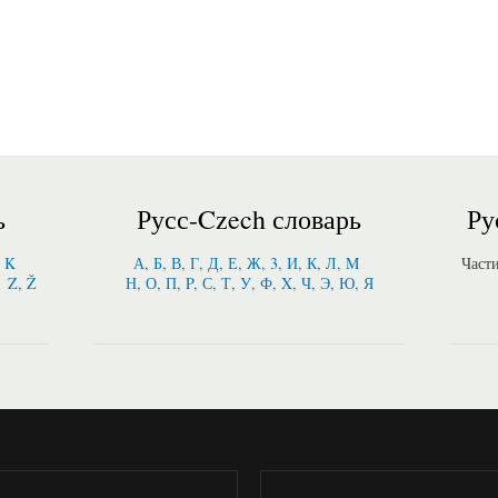
ь
Русс-Czech словарь
Ру
, K
А, Б, В, Г, Д, Е, Ж, 3, И, К, Л, M
Част
Z, Ž
Н, О, П, P, С, Т, У, Ф, X, Ч, Э, Ю, Я