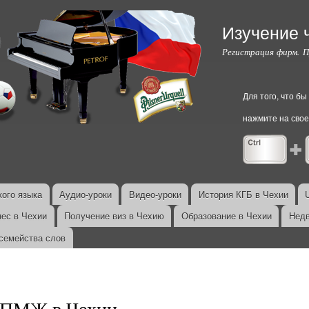
Перейти к
основному
Изучение 
содержанию
Регистрация фирм. 
Для того, что б
нажмите на свое
ого языка
Аудио-уроки
Видео-уроки
История КГБ в Чехии
нес в Чехии
Получение виз в Чехию
Образование в Чехии
Недв
семейства слов
ПМЖ в Чехии