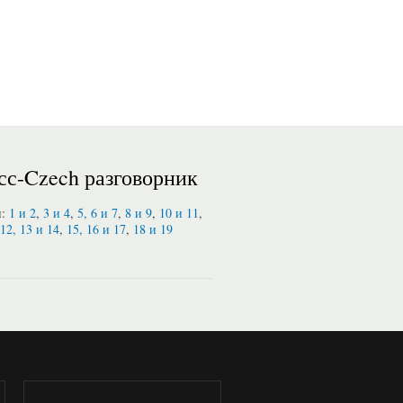
сс-Czech разговорник
и:
1 и 2
,
3 и 4
,
5, 6 и 7
,
8 и 9
,
10 и 11
,
12, 13 и 14
,
15, 16 и 17
,
18 и 19