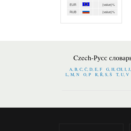
EUR
{value}%
RUB
{value}%
Czech-Русс словар
A, B, C, Č, D, E, F
G, H, CH, I, J
L, M, N
O, P
R, Ř, S, Š
T, U, V