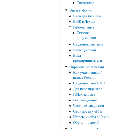
Связанные
Визы в Чехию
Виза для бизнеса
ВнЖ в Чехии
Рабочая виза
Список
документов
Студенческая виза
Виза с детьми
Виза
предпринимателя
Образование в Чехии
Как учат чешский
язык в России
Студенческий ВНЖ
Для нерезидентов
ПМЖ за 5 лет
Гос. заведения
Частные заведения
Стоимость учёбы
Плюсы учёбы в Чехии
Обучение детей