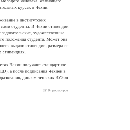
 молодого человека, желающего
ительных курсах в Чехии.
живание в институтских
т сами студенты. В Чехии стипендии
сследовательские, художественные
ого положения студента. Может она
ловия выдачи стипендии, размера ее
о стипендиях.
етах Чехии получают стандартное
D), а после подписания Чехией в
Образования, диплом чешских ВУЗов
6218 просмотров