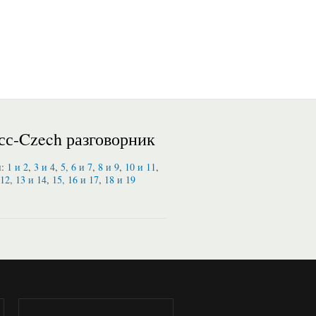
сс-Czech разговорник
и:
1 и 2
,
3 и 4
,
5, 6 и 7
,
8 и 9
,
10 и 11
,
12, 13 и 14
,
15, 16 и 17
,
18 и 19