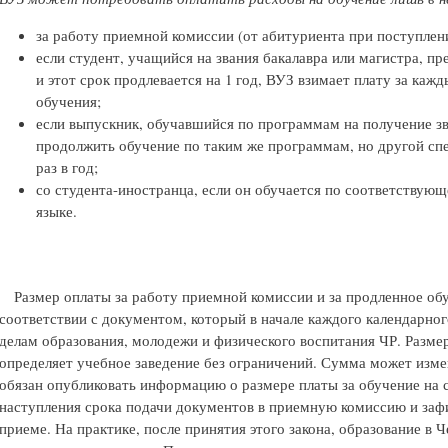
за работу приемной комиссии (от абитуриента при поступлен
если студент, учащийся на звания бакалавра или магистра, п
и этот срок продлевается на 1 год, ВУЗ взимает плату за ка
обучения;
если выпускник, обучавшийся по программам на получение зв
продолжить обучение по таким же программам, но другой спе
раз в год;
со студента-иностранца, если он обучается по соответствую
языке.
Размер оплаты за работу приемной комиссии и за продленное обу
соответствии с документом, который в начале каждого календарно
делам образования, молодежи и физического воспитания ЧР. Разме
определяет учебное заведение без ограничений. Сумма может измен
обязан опубликовать информацию о размере платы за обучение на
наступления срока подачи документов в приемную комиссию и зафи
приеме. На практике, после принятия этого закона, образование в 