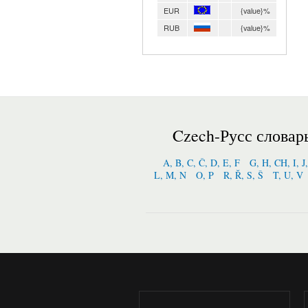
EUR
{value}%
RUB
{value}%
Czech-Русс словар
A, B, C, Č, D, E, F
G, H, CH, I, J
L, M, N
O, P
R, Ř, S, Š
T, U, V