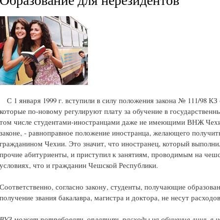
С 1 января 1999 г. вступили в силу положения закона № 111/98 КЗ
которые по-новому регулируют плату за обучение в государственн
том числе студентами-иностранцами даже не имеющими ВНЖ Чехи
законе, - равноправное положение иностранца, желающего получить
гражданином Чехии. Это значит, что иностранец, который выполнил
прочие абитуриенты, и приступил к занятиям, проводимым на чешс
условиях, что и гражданин Чешской Республики.
Соответственно, согласно закону, студенты, получающие образова
получение звания бакалавра, магистра и доктора, не несут расходо
ВУЗ может потребовать оплатить расходы на обучение лишь в н