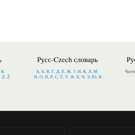
ь
Русс-Czech словарь
Ру
, K
А, Б, В, Г, Д, Е, Ж, 3, И, К, Л, M
Част
Z, Ž
Н, О, П, P, С, Т, У, Ф, X, Ч, Э, Ю, Я