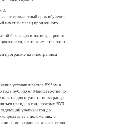
ии);
ревысит стандартный срок обучения
ждый начатый месяц продленного
аний бакалавра и магистра, решит
циальности, плата взимается один
щей программе на иностранном
чение устанавливается ВУЗом в
го года публикует Министерство по
р оплаты для студента-иностранца
яться из года в год, поэтому ВУЗ
 следующий учебный год до
ксировать ее в положениях о
Чехии на иностранных языках стало