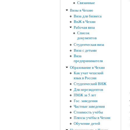
Связанные
Визы в Чехию
Виза для бизнеса
ВнЖ в Чехии
Рабочая виза
Список
документов
Студенческая виза
Виза с детьми
Виза
предпринимателя
Образование в Чехии
Как учат чешский
язык в России
Студенческий ВНЖ
Для нерезидентов
ПМЖ за 5 лет
Гос. заведения
Частные заведения
Стоимость учёбы
Плюсы учёбы в Чехии
Обучение детей