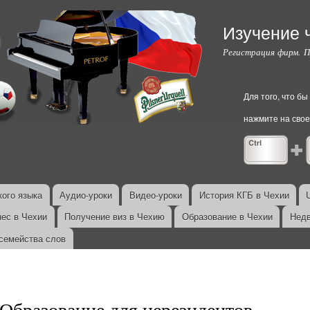
Перейти к
основному
Изучение 
содержанию
Регистрация фирм. 
Для того, что б
нажмите на свое
ого языка
Аудио-уроки
Видео-уроки
История КГБ в Чехии
нес в Чехии
Получение виз в Чехию
Образование в Чехии
Недв
семейства слов
Образование для нерезидентов