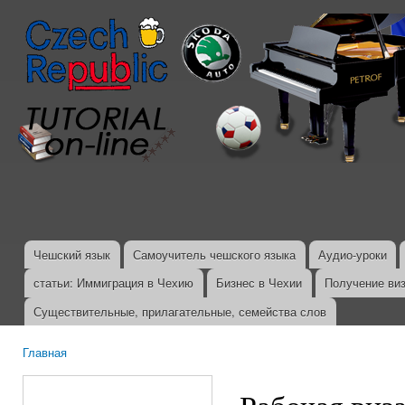
Пер
ос
со
Чешский язык
Самоучитель чешского языка
Аудио-уроки
Главное меню
статьи: Иммиграция в Чехию
Бизнес в Чехии
Получение ви
Существительные, прилагательные, семейства слов
Главная
Вы здесь