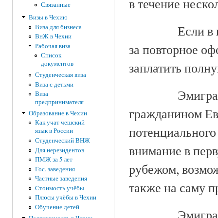
в течение неско
Связанные
Визы в Чехию
Если в
Виза для бизнеса
ВнЖ в Чехии
за повторное о
Рабочая виза
Список
заплатить полну
документов
Студенческая виза
Виза с детьми
Эмигра
Виза
предпринимателя
гражданином Ев
Образование в Чехии
Как учат чешский
потенциального 
язык в России
Студенческий ВНЖ
внимание в перв
Для нерезидентов
ПМЖ за 5 лет
рубежом, возмож
Гос. заведения
Частные заведения
также на саму п
Стоимость учёбы
Плюсы учёбы в Чехии
Обучение детей
Эмигра