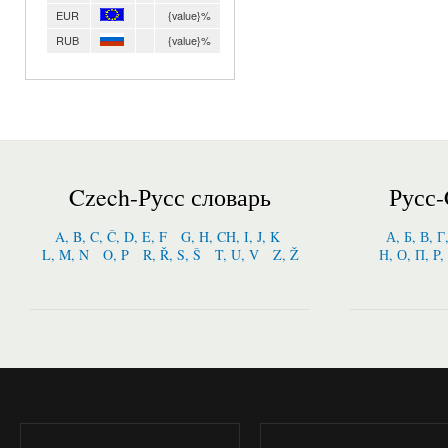
EUR
{value}%
RUB
{value}%
Czech-Русс словарь
Русс-
A, B, C, Č, D, E, F
G, H, CH, I, J, K
А, Б, В, Г
L, M, N
O, P
R, Ř, S, Š
T, U, V
Z, Ž
Н, О, П, P,