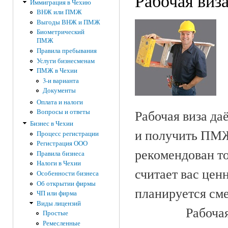
Рабочая виз
Иммиграция в Чехию
ВНЖ или ПМЖ
Выгоды ВНЖ и ПМЖ
Биометрический
ПМЖ
Правила пребывания
Услуги бизнесменам
ПМЖ в Чехии
3-и варианта
Документы
Оплата и налоги
Рабочая виза да
Вопросы и ответы
Бизнес в Чехии
и получить ПМЖ 
Процесс регистрации
Регистрация ООО
рекомендован то
Правила бизнеса
Налоги в Чехии
считает вас цен
Особенности бизнеса
Об открытии фирмы
планируется сме
ЧП или фирма
Виды лицензий
Рабоча
Простые
Ремесленные