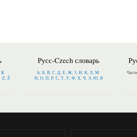
ь
Русс-Czech словарь
Ру
, K
А, Б, В, Г, Д, Е, Ж, 3, И, К, Л, M
Част
Z, Ž
Н, О, П, P, С, Т, У, Ф, X, Ч, Э, Ю, Я