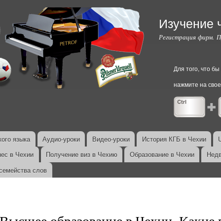
Перейти к
основному
Изучение 
содержанию
Регистрация фирм. 
Для того, что б
нажмите на свое
ого языка
Аудио-уроки
Видео-уроки
История КГБ в Чехии
нес в Чехии
Получение виз в Чехию
Образование в Чехии
Недв
семейства слов
Высшее образование в Чехии. Какие 