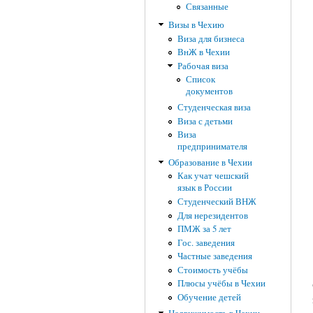
Связанные
Визы в Чехию
Виза для бизнеса
ВнЖ в Чехии
Рабочая виза
Список
документов
Студенческая виза
Виза с детьми
Виза
предпринимателя
Образование в Чехии
Как учат чешский
язык в России
Студенческий ВНЖ
Для нерезидентов
ПМЖ за 5 лет
Гос. заведения
Частные заведения
Стоимость учёбы
Плюсы учёбы в Чехии
Обучение детей