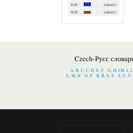
EUR
{value}%
RUB
{value}%
Czech-Русс словар
A, B, C, Č, D, E, F
G, H, CH, I, J
L, M, N
O, P
R, Ř, S, Š
T, U, V