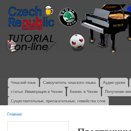
Пер
ос
со
Чешский язык
Самоучитель чешского языка
Аудио-уроки
Главное меню
статьи: Иммиграция в Чехию
Бизнес в Чехии
Получение ви
Существительные, прилагательные, семейства слов
Главная
Вы здесь