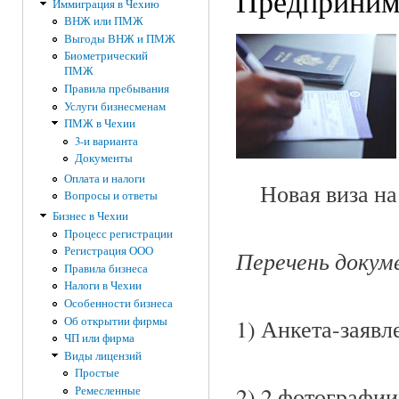
Предпринима
Иммиграция в Чехию
ВНЖ или ПМЖ
Выгоды ВНЖ и ПМЖ
Биометрический
ПМЖ
Правила пребывания
Услуги бизнесменам
ПМЖ в Чехии
3-и варианта
Документы
Оплата и налоги
Новая виза на 1
Вопросы и ответы
Бизнес в Чехии
Процесс регистрации
Регистрация ООО
Перечень докуме
Правила бизнеса
Налоги в Чехии
Особенности бизнеса
Об открытии фирмы
1) Анкета-заявл
ЧП или фирма
Виды лицензий
Простые
2) 2 фотографии
Ремесленные