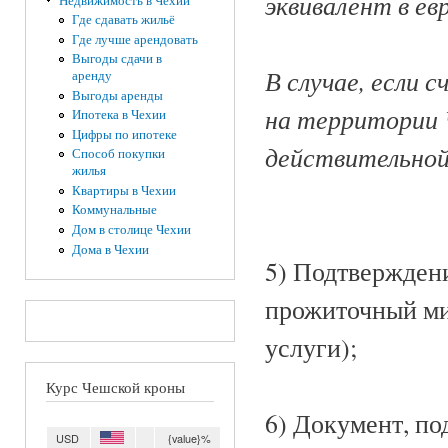
эквивалент в евр
Недвижимость в Чехии
Где сдавать жильё
Где лучше арендовать
Выгоды сдачи в
В случае, если 
аренду
Выгоды аренды
на территории 
Ипотека в Чехии
Цифры по ипотеке
действительно
Способ покупки
жилья
Квартиры в Чехии
Коммунальные
Дом в столице Чехии
Дома в Чехии
5) Подтвержден
прожиточный ми
услуги);
Курс Чешской кроны
6) Документ, п
USD
{value}%