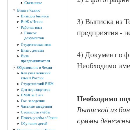
Связанные
Визы в Чехию
Виза для бизнеса
3) Выписка из Т
ВнЖ в Чехии
Рабочая виза
предприятия - н
Список
документов
Студенческая виза
Виза с детьми
4) Документ о 
Виза
предпринимателя
Необходимо име
Образование в Чехии
Как учат чешский
язык в России
Студенческий ВНЖ
Для нерезидентов
ПМЖ за 5 лет
Необходимо по
Гос. заведения
Частные заведения
Выпиской из бан
Стоимость учёбы
суммы денежных 
Плюсы учёбы в Чехии
Обучение детей