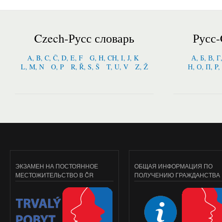
Czech-Русс словарь
Русс-
A, B, C, Č, D, E, F
G, H, CH, I, J, K
А, Б, В, Г
L, M, N
O, P
R, Ř, S, Š
T, U, V
Z, Ž
Н, О, П, P,
ЭКЗАМЕН НА ПОСТОЯННОЕ
ОБЩАЯ ИНФОРМАЦИЯ ПО
МЕСТОЖИТЕЛЬСТВО В ČR
ПОЛУЧЕНИЮ ГРАЖДАНСТВА