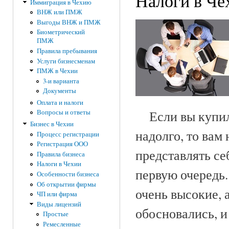
Налоги в Че
Иммиграция в Чехию
ВНЖ или ПМЖ
Выгоды ВНЖ и ПМЖ
Биометрический
ПМЖ
Правила пребывания
Услуги бизнесменам
ПМЖ в Чехии
3-и варианта
Документы
Оплата и налоги
Если вы купили
Вопросы и ответы
Бизнес в Чехии
надолго, то вам
Процесс регистрации
Регистрация ООО
представлять се
Правила бизнеса
Налоги в Чехии
первую очередь.
Особенности бизнеса
Об открытии фирмы
очень высокие, 
ЧП или фирма
Виды лицензий
обосновались, и
Простые
Ремесленные