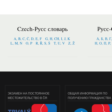
Czech-Русс словарь
Русс-
A, B, C, Č, D, E, F
G, H, CH, I, J, K
А, Б, В, Г
L, M, N
O, P
R, Ř, S, Š
T, U, V
Z, Ž
Н, О, П, P,
ЭКЗАМЕН НА ПОСТОЯННОЕ
ОБЩАЯ ИНФОРМАЦИЯ ПО
МЕСТОЖИТЕЛЬСТВО В ČR
ПОЛУЧЕНИЮ ГРАЖДАНСТВА