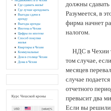
Недвижимость в Чехии
должны сдавать
Где сдавать жильё
Где лучше арендовать
Разумеется, в эт
Выгоды сдачи в
аренду
фирма начнет ра
Выгоды аренды
Ипотека в Чехии
налогом.
Цифры по ипотеке
Способ покупки
жилья
Квартиры в Чехии
НДС в Чехии та
Коммунальные
Дом в столице Чехии
том случае, есл
Дома в Чехии
месяцев перевал
случае подается
отчетного перио
Курс Чешской кроны
превысит два ми
Если вы решили 
USD
{value}%