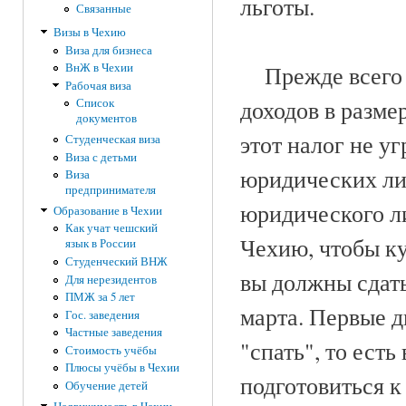
льготы.
Связанные
Визы в Чехию
Виза для бизнеса
ВнЖ в Чехии
Прежде всего в
Рабочая виза
доходов в разме
Список
документов
этот налог не у
Студенческая виза
Виза с детьми
юридических ли
Виза
предпринимателя
юридического ли
Образование в Чехии
Как учат чешский
Чехию, чтобы к
язык в России
Студенческий ВНЖ
вы должны сдат
Для нерезидентов
ПМЖ за 5 лет
марта. Первые д
Гос. заведения
Частные заведения
"спать", то ест
Стоимость учёбы
Плюсы учёбы в Чехии
подготовиться к 
Обучение детей