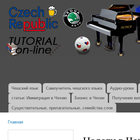
Пер
ос
со
Чешский язык
Самоучитель чешского языка
Аудио-уроки
Главное меню
статьи: Иммиграция в Чехию
Бизнес в Чехии
Получение ви
Существительные, прилагательные, семейства слов
Главная
Вы здесь