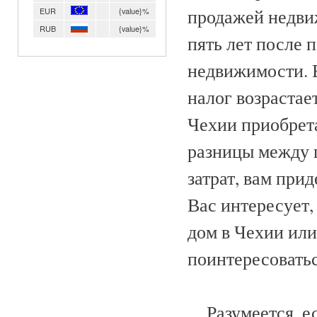
продажей недвиж
EUR
{value}%
RUB
{value}%
пять лет после 
недвижимости. 
налог возрастае
Чехии приобрета
разницы между 
затрат, вам при
Вас интересует,
дом в Чехии или
поинтересоватьс
Разумеется, есл