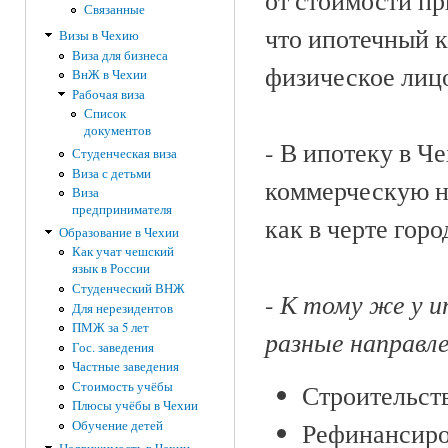
от стоимости пр
Связанные
что ипотечный к
Визы в Чехию
Виза для бизнеса
физическое лицо
ВнЖ в Чехии
Рабочая виза
Список
документов
- В ипотеку в Ч
Студенческая виза
Виза с детьми
коммерческую н
Виза
предпринимателя
как в черте горо
Образование в Чехии
Как учат чешский
язык в России
Студенческий ВНЖ
К тому же у и
-
Для нерезидентов
ПМЖ за 5 лет
разные направле
Гос. заведения
Частные заведения
Стоимость учёбы
Строительст
Плюсы учёбы в Чехии
Рефинансиров
Обучение детей