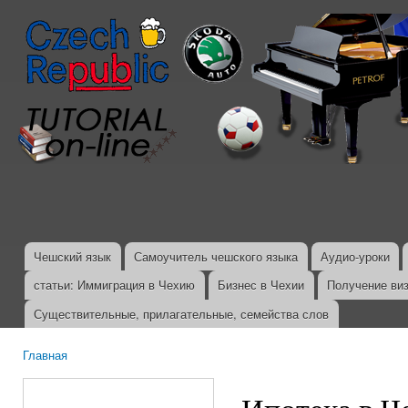
Пер
ос
со
Чешский язык
Самоучитель чешского языка
Аудио-уроки
Главное меню
статьи: Иммиграция в Чехию
Бизнес в Чехии
Получение ви
Существительные, прилагательные, семейства слов
Главная
Вы здесь