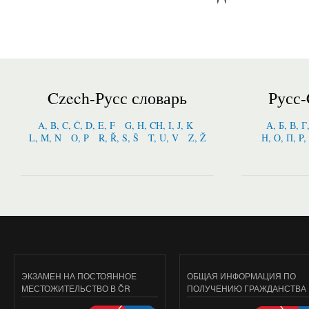
Czech-Русс словарь
Русс-
A, B, C, Č, D, E, F
G, H, CH, I, J, K
А, Б, В, Г
L, M, N
O, P
R, Ř, S, Š
T, U, V
Z, Ž
Н, О, П, P,
ЭКЗАМЕН НА ПОСТОЯННОЕ
ОБЩАЯ ИНФОРМАЦИЯ ПО
МЕСТОЖИТЕЛЬСТВО В ČR
ПОЛУЧЕНИЮ ГРАЖДАНСТВА