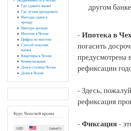
Недвижимость в Чехии
другом банке
Где сдавать жильё
Где лучше арендовать
Выгоды сдачи в
аренду
Выгоды аренды
Ипотека в Че
-
Ипотека в Чехии
Цифры по ипотеке
погасить досроч
Способ покупки
жилья
предусмотрена 
Квартиры в Чехии
Коммунальные
рефиксации годо
Дом в столице Чехии
Дома в Чехии
- Здесь, пожалуй
рефиксация про
Курс Чешской кроны
Фиксация
-
- эт
USD
{value}%