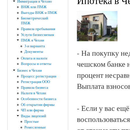
Ипотека в Ч
Иммиграция в Чехию
ВНЖ или ПМЖ
Выгоды ВНЖ и ПМЖ
Биометрический
ПМЖ
Правила пребывания
Услуги бизнесменам
ПМЖ в Чехии
3-и варианта
- На покупку не
Документы
Оплата и налоги
чешском банке н
Вопросы и ответы
Бизнес в Чехии
процент несравн
Процесс регистрации
Регистрация ООО
Выплата взносо
Правила бизнеса
Налоги в Чехии
Особенности бизнеса
Об открытии фирмы
- Если у вас е
ЧП или фирма
Виды лицензий
воспользоваться
Простые
Ремесленные