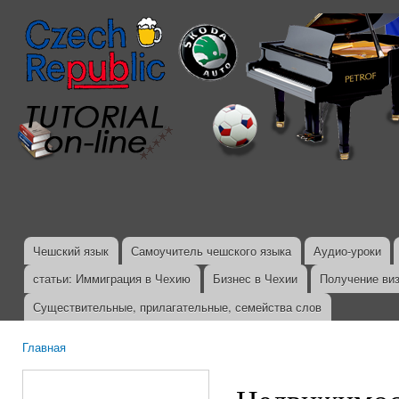
Пер
ос
со
Чешский язык
Самоучитель чешского языка
Аудио-уроки
Главное меню
статьи: Иммиграция в Чехию
Бизнес в Чехии
Получение ви
Существительные, прилагательные, семейства слов
Главная
Вы здесь