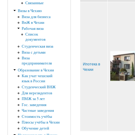
Связанные
Визы в Чехию
Виза для бизнеса
ВнЖ в Чехии
Рабочая виза
Список
документов
Студенческая виза
Виза с детьми
Виза
предпринимателя
Ипотека в
Чехии
Образование в Чехии
Как учат чешский
язык в России
Студенческий ВНЖ
Для нерезидентов
ПМЖ за 5 лет
Гос. заведения
Частные заведения
Стоимость учёбы
Плюсы учёбы в Чехии
Обучение детей