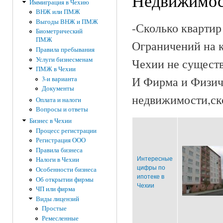
Недвижимос
Иммиграция в Чехию
ВНЖ или ПМЖ
Выгоды ВНЖ и ПМЖ
-Сколько квартир
Биометрический
ПМЖ
Ограничений на 
Правила пребывания
Услуги бизнесменам
Чехии не существ
ПМЖ в Чехии
И Фирма и Физиче
3-и варианта
Документы
недвижимости,ск
Оплата и налоги
Вопросы и ответы
Бизнес в Чехии
Процесс регистрации
Регистрация ООО
Правила бизнеса
Интересные
Налоги в Чехии
цифры по
Особенности бизнеса
ипотеке в
Об открытии фирмы
Чехии
ЧП или фирма
Виды лицензий
Простые
Ремесленные