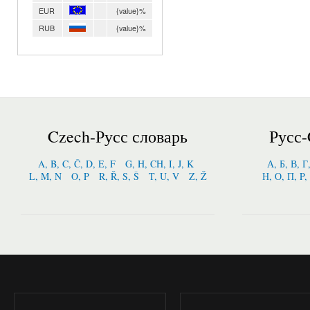
EUR
{value}%
RUB
{value}%
Czech-Русс словарь
Русс-
A, B, C, Č, D, E, F
G, H, CH, I, J, K
А, Б, В, Г
L, M, N
O, P
R, Ř, S, Š
T, U, V
Z, Ž
Н, О, П, P,