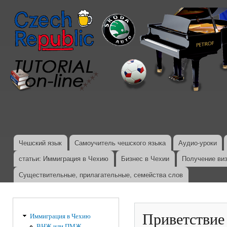
Пер
ос
со
Чешский язык
Самоучитель чешского языка
Аудио-уроки
Главное меню
статьи: Иммиграция в Чехию
Бизнес в Чехии
Получение ви
Существительные, прилагательные, семейства слов
Приветствие
Иммиграция в Чехию
ВНЖ или ПМЖ