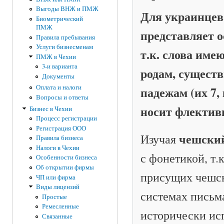
Выгоды ВНЖ и ПМЖ
Для украинцев
Биометрический
ПМЖ
представляет о
Правила пребывания
Услуги бизнесменам
т.к. слова име
ПМЖ в Чехии
3-и варианта
родам, сущест
Документы
Оплата и налоги
падежам (их 7,
Вопросы и ответы
носит флектив
Бизнес в Чехии
Процесс регистрации
Регистрация ООО
чешски
Изучая
Правила бизнеса
Налоги в Чехии
с фонетикой, т.
Особенности бизнеса
Об открытии фирмы
присущих чешск
ЧП или фирма
Виды лицензий
системах письм
Простые
Ремесленные
исторически ис
Связанные