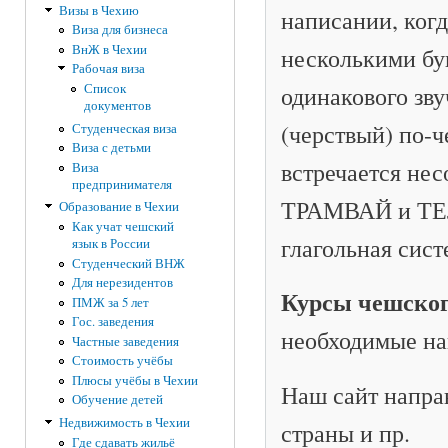
Визы в Чехию
написании, когд
Виза для бизнеса
ВнЖ в Чехии
несколькими бу
Рабочая виза
одинакового зву
Список
документов
(черствый) по-ч
Студенческая виза
Виза с детьми
встречается нес
Виза
предпринимателя
ТРАМВАЙ и ТЕЛ
Образование в Чехии
Как учат чешский
глагольная сист
язык в России
Студенческий ВНЖ
Для нерезидентов
Курсы чешског
ПМЖ за 5 лет
Гос. заведения
необходимые на
Частные заведения
Стоимость учёбы
Плюсы учёбы в Чехии
Наш сайт напра
Обучение детей
Недвижимость в Чехии
страны и пр.
Где сдавать жильё