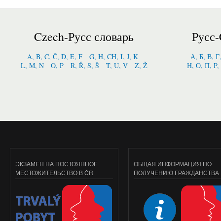
Czech-Русс словарь
Русс-
A, B, C, Č, D, E, F
G, H, CH, I, J, K
А, Б, В, Г
L, M, N
O, P
R, Ř, S, Š
T, U, V
Z, Ž
Н, О, П, P,
ЭКЗАМЕН НА ПОСТОЯННОЕ
ОБЩАЯ ИНФОРМАЦИЯ ПО
МЕСТОЖИТЕЛЬСТВО В ČR
ПОЛУЧЕНИЮ ГРАЖДАНСТВА